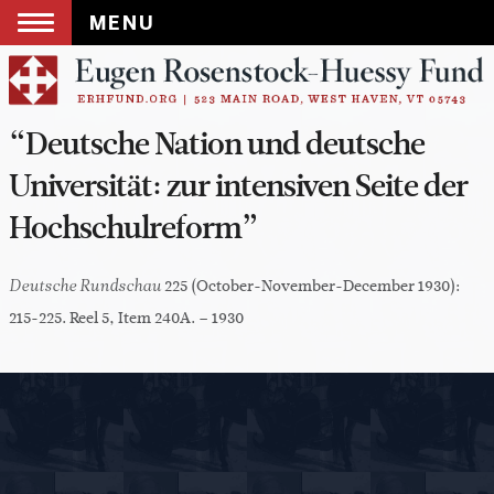
MENU
Skip
to
content
“Deutsche Nation und deutsche
Universität: zur intensiven Seite der
Hochschulreform”
225 (October-November-December 1930):
Deutsche Rundschau
215-225. Reel 5, Item 240A. – 1930