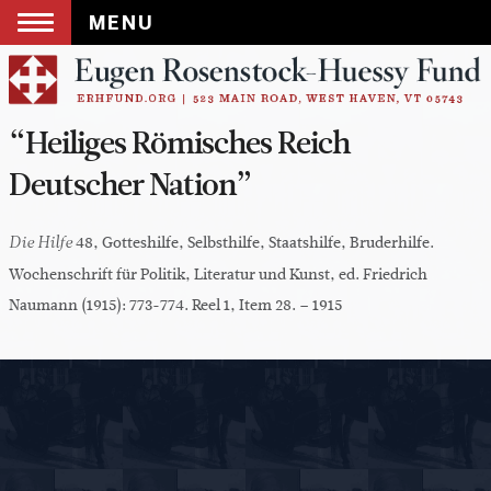
MENU
Skip
to
content
“Heiliges Römisches Reich
Deutscher Nation”
48, Gotteshilfe, Selbsthilfe, Staatshilfe, Bruderhilfe.
Die Hilfe
Wochenschrift für Politik, Literatur und Kunst, ed. Friedrich
Naumann (1915): 773-774. Reel 1, Item 28. – 1915