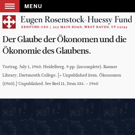
MENU
Skip
to
content
Der Glaube der Ökonomen und die
Ökonomie des Glaubens.
Vortrag. July 1, 1960. Heidelberg. 9 pp. (incomplete). Rauner
Library, Dartmouth College. {= Unpublished item, Ökonomen
(1960).} Unpublished. See Reel 11, Item 534. – 1960