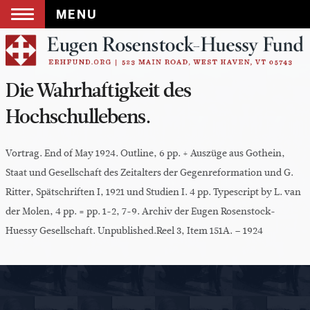
MENU
Skip
to
content
Die Wahrhaftigkeit des
Hochschullebens.
Vortrag. End of May 1924. Outline, 6 pp. + Auszüge aus Gothein,
Staat und Gesellschaft des Zeitalters der Gegenreformation und G.
Ritter, Spätschriften I, 1921 und Studien I. 4 pp. Typescript by L. van
der Molen, 4 pp. = pp. 1-2, 7-9. Archiv der Eugen Rosenstock-
Huessy Gesellschaft. Unpublished.Reel 3, Item 151A. – 1924