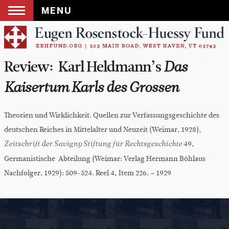
MENU
Skip
to
content
Review: Karl Heldmann’s
Das
Kaisertum Karls des Grossen
Theorien und Wirklichkeit. Quellen zur Verfassungsgeschichte des
deutschen Reiches in Mittelalter und Neuzeit (Weimar, 1928),
49,
Zeitschrift der Savigny Stiftung für Rechtsgeschichte
Germanistische Abteilung (Weimar: Verlag Hermann Böhlaus
Nachfolger, 1929): 509-524. Reel 4, Item 226. – 1929