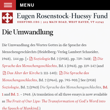
MENU
Skip
to
content
Die Umwandlung
Die Umwandlung des Wortes Gottes in die Sprache des
Menschengeschlechts (Heidelberg: Verlag Lambert Schneider,
1968), 144 pp. {=
Bd. 2 (1958)
pp. 759-760f;
Soziologie
,
Die
, Bd. 1 (1963), pp. 119-142 (and
Sprache des Menschengeschlechts
1: 111-140);
Das Alter der Kirche
Die Sprache des
, Bd. 2 (1964), pp. 795-903.} See (1958)
Menschengeschlechts
Bd. 2;(1963)
,
Bd.
Soziologie,
Die Sprache des Menschengeschlechts
1
and
Bd. 2
. – 1968. (A translation of all three essays is now available
as
The Fruit of Our Lips: The Transformation of God’s Word into
)
the Speech of Mankind.