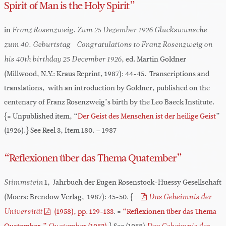
Spirit of Man is the Holy Spirit”
in
Franz Rosenzweig. Zum 25 Dezember 1926 Glückswünsche
zum 40. Geburtstag– Congratulations to Franz Rosenzweig on
, ed. Martin Goldner
his 40th birthday 25 December 1926
(Millwood, N.Y.: Kraus Reprint, 1987): 44-45. Transcriptions and
translations, with an introduction by Goldner, published on the
centenary of Franz Rosenzweig’s birth by the Leo Baeck Institute.
{= Unpublished item, “
Der Geist des Menschen ist der heilige Geist
”
(1926).} See Reel 3, Item 180. – 1987
“Reflexionen über das Thema Quatember”
1, Jahrbuch der Eugen Rosenstock-Huessy Gesellschaft
Stimmstein
(Moers: Brendow Verlag, 1987): 45-50. {=
Das Geheimnis der
(1958), pp. 129-133
. =
“Reflexionen über das Thema
Universität