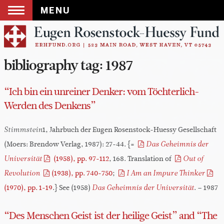
MENU
Skip
to
content
bibliography tag:
1987
“Ich bin ein unreiner Denker: vom Töchterlich-
Werden des Denkens”
1, Jahrbuch der Eugen Rosenstock-Huessy Gesellschaft
Stimmstein
(Moers: Brendow Verlag, 1987): 27-44. {=
Das Geheimnis der
(1958), pp. 97-112
, 168. Translation of
Universität
Out of
(1938), pp. 740-750
;
Revolution
I Am an Impure Thinker
(1970), pp. 1-19
.} See (1958)
. – 1987
Das Geheimnis der Universität
“Des Menschen Geist ist der heilige Geist” and “The