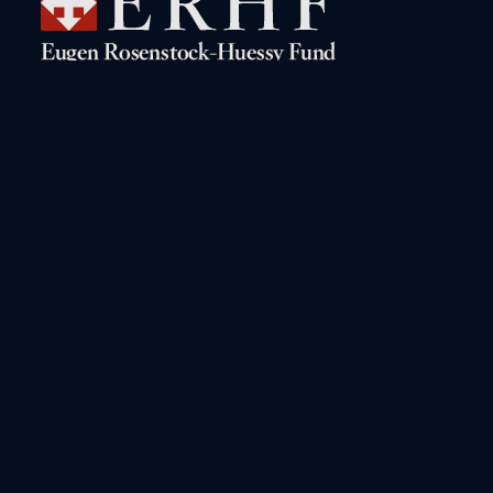
Navigation
Rosenstock-Huessy Live!
The Digital Archive
Books by Rosenstock-Huessy
A Biographical Sketch
Books about Rosenstock-
The “Gritli” Letters
Huessy
Conferences on Rosenstock-
Huessy
Other Online Resources
Read and Search the Works
Contact the Fund
Interactive Bibliography