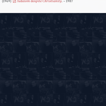
(1969)
. – 1987
Judaism despite Christianity