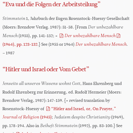
“Eva und die Folgen der Arbeitsteilung”
1, Jahrbuch der Eugen Rosenstock-Huessy Gesellschaft
Stimmstein
(Moers: Brendow Verlag. 1987): 51-58. {From
Der unbezahlbare
(1955), pp. 141-152; =
Mensch
Der unbezahlbare Mensch
(1964), pp. 123-132
.} See (1955 or 1964)
.
Der unbezahlbare Mensch
– 1987
“Hitler und Israel oder Vom Gebet”
Hans Ehrenberg und
Jenseits all unseres Wissens wohnt Gott,
Rudolf Ehrenberg zur Erinnerung, ed. Rudolf Hermeier (Moers:
Brendow Verlag, 1987): 147-159. {= revised translation by
Rosenstock-Huessy of
“Hitler and Israel, or, On Prayer,”
(1945)
;
(1969),
Journal of Religion
Judaism despite Christianity
pp. 178-194. Also in
(1992), pp. 83-100.} See
Beiheft Stimmstein