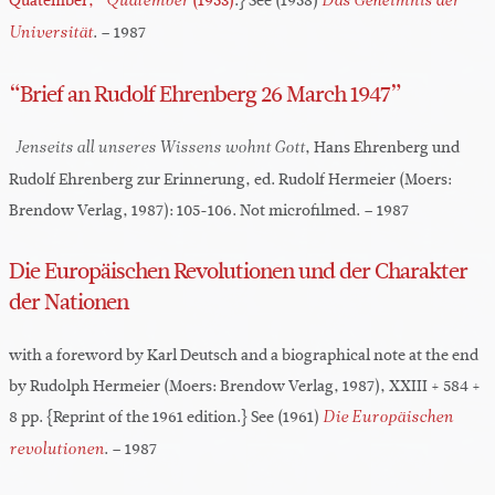
Quatember,”
(1953)
.} See (1958)
Quatember
Das Geheimnis der
. – 1987
Universität
“Brief an Rudolf Ehrenberg 26 March 1947”
, Hans Ehrenberg und
Jenseits all unseres Wissens wohnt Gott
Rudolf Ehrenberg zur Erinnerung, ed. Rudolf Hermeier (Moers:
Brendow Verlag, 1987): 105-106. Not microfilmed. – 1987
Die Europäischen Revolutionen und der Charakter
der Nationen
with a foreword by Karl Deutsch and a biographical note at the end
by Rudolph Hermeier (Moers: Brendow Verlag, 1987), XXIII + 584 +
8 pp. {Reprint of the 1961 edition.} See (1961)
Die Europäischen
. – 1987
revolutionen